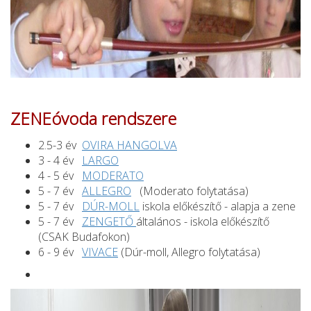
ZENEóvoda rendszere
2.5-3 év
O
VIRA HANGOLVA
3 - 4 év
LARGO
4 - 5 év
MODERATO
5 - 7 év
ALLEGRO
(Moderato folytatása)
5 - 7 év
DÚR-MOLL
iskola előkészítő - alapja a zene
5 - 7 év
ZENGETŐ
általános - iskola előkészítő
(CSAK Budafokon)
6 - 9 év
VIVACE
(Dúr-moll, Allegro folytatása)