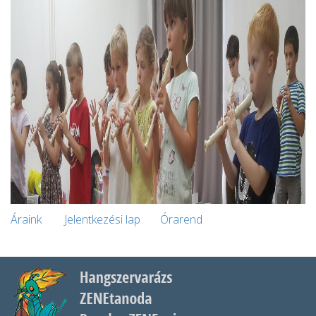
Áraink
Jelentkezési lap
Órarend