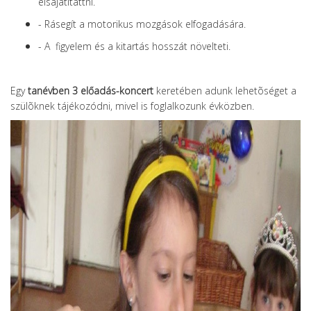
elsajátítattni.
- Rásegít a motorikus mozgások elfogadására.
- A figyelem és a kitartás hosszát növelteti.
Egy
tanévben 3 előadás-koncert
keretében adunk lehetõséget a
szülõknek tájékozódni, mivel is foglalkozunk évközben.