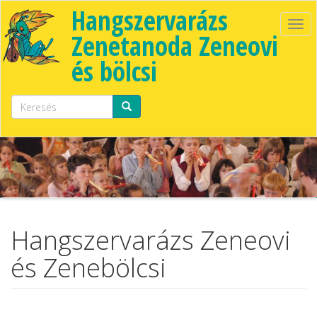
Ugrás a tartalomra
Hangszervarázs
Tog
Zenetanoda Zeneovi
navi
és bölcsi
Keresés űrlap
Keresés
Hangszervarázs Zeneovi
és Zenebölcsi