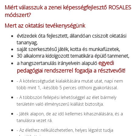
Miért válasszuk a zenei képességfejlesztő ROSALES
módszert?
Mert az oktatási tevékenységünk
évtizedek óta fejlesztett, állandóan csiszolt oktatási
tananyag,
saját szerkesztésű játék, kotta és munkafüzetek,
30 alkalomra kidolgozott tematikára épülő tanmenet,
egyedi
a hangszertanulás irányelvein alapuló
pedagógiai rendszerrel fogadja a résztvevőit!
- A kötelességtudat kialakítására mutat utat, napi nem
több mint 1, -később 5 perces otthoni gyakorlással.
- A többszöri fellépési lehetőséggel az élet bármely
területén való élményszerű kiállást biztosítja.
- Játék alapon, de az idő kellemes kihasználására, és a
tanulásra vezet rá.
- Az élethez nélkülözhetetlen, helyes légzést tudja