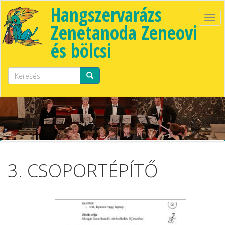
Ugrás a tartalomra
Hangszervarázs
Tog
Zenetanoda Zeneovi
navi
és bölcsi
Keresés űrlap
Keresés
3. CSOPORTÉPÍTŐ